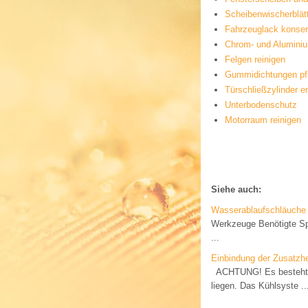
Scheibenwischerblät
Fahrzeuglack konser
Chrom- und Aluminium
Felgen reinigen
Gummidichtungen pf
Türschließzylinder e
Unterbodenschutz
Motorraum reinigen
Siehe auch:
Wasserablaufschläuche 
Werkzeuge Benötigte Sp
...
Einbindung der Zusatzhe
ACHTUNG! Es besteht Ge
liegen. Das Kühlsyste ..