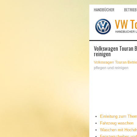
HANDBÜCHER
BETRIEB
Volkswagen Touran Be
reinigen
Volkswagen Touran Betri
pflegen und reinigen
Einleitung zum The
Fahrzeug waschen
Waschen mit Hochdru
Fensterscheiben und