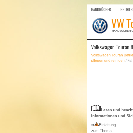
HANDBÜCHER
BETRIEB
Volkswagen Touran B
Volkswagen Touran Betri
pflegen und reinigen
/ Fa
Lesen und beacht
Informationen und Sic
⇒
Einleitung
zum Thema