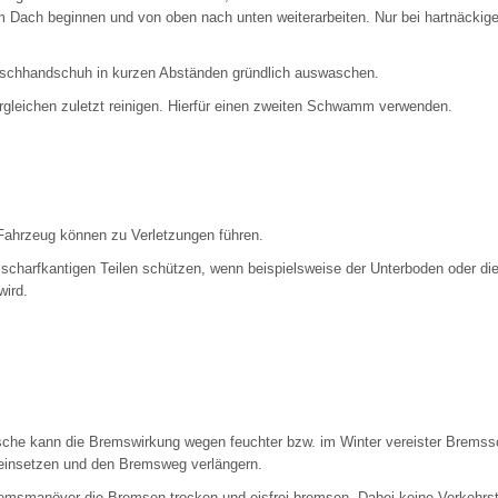
m Dach beginnen und von oben nach unten weiterarbeiten. Nur bei hartnäckig
hhandschuh in kurzen Abständen gründlich auswaschen.
rgleichen zuletzt reinigen. Hierfür einen zweiten Schwamm verwenden.
Fahrzeug können zu Verletzungen führen.
charfkantigen Teilen schützen, wenn beispielsweise der Unterboden oder die
wird.
che kann die Bremswirkung wegen feuchter bzw. im Winter vereister Bremss
einsetzen und den Bremsweg verlängern.
remsmanöver die Bremsen trocken und eisfrei bremsen. Dabei keine Verkehrs