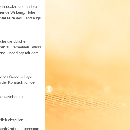
 Streusalze und andere
törende Wirkung. Hohe
nterseite
des Fahrzeugs
che die üblichen
ngen zu vermeiden. Wenn
nne, unbedingt mit dem
ischen Waschanlagen
 der Konstruktion der
benwischer zu
lich abspülen.
chbürste
mit geringem