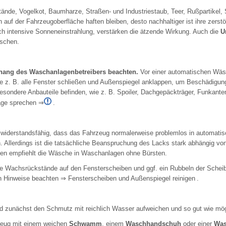
tände, Vogelkot, Baumharze, Straßen- und Industriestaub, Teer, Rußpartikel,
 auf der Fahrzeugoberfläche haften bleiben, desto nachhaltiger ist ihre zers
ch intensive Sonneneinstrahlung, verstärken die ätzende Wirkung. Auch die
U
aschen.
hang des Waschanlagenbetreibers beachten.
Vor einer automatischen Wäs
wie z. B. alle Fenster schließen und Außenspiegel anklappen, um Beschädigu
sondere Anbauteile befinden, wie z. B. Spoiler, Dachgepäckträger, Funkante
age sprechen
⇒
.
o widerstandsfähig, dass das Fahrzeug normalerweise problemlos in automat
Allerdings ist die tatsächliche Beanspruchung des Lacks stark abhängig von
n empfiehlt die Wäsche in Waschanlagen ohne Bürsten.
e Wachsrückstände auf den Fensterscheiben und ggf. ein Rubbeln der Schei
en Hinweise beachten
⇒ Fensterscheiben und Außenspiegel reinigen
.
zunächst den Schmutz mit reichlich Wasser aufweichen und so gut wie mög
zeug mit einem weichen
Schwamm
, einem
Waschhandschuh
oder einer
Was