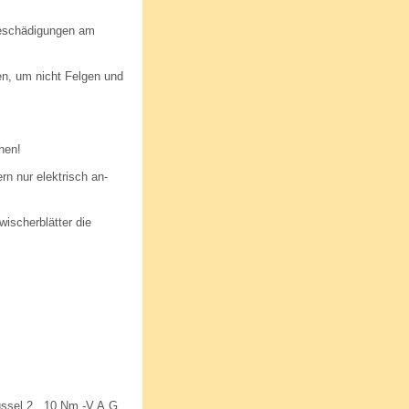
eschädigungen am
n, um nicht Felgen und
hen!
n nur elektrisch an-
scherblätter die
ssel 2...10 Nm -V.A.G