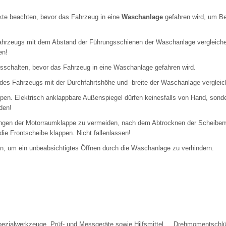
kte beachten, bevor das Fahrzeug in eine
Waschanlage
gefahren wird, um B
ahrzeugs mit dem Abstand der Führungsschienen der Waschanlage vergleiche
en!
schalten, bevor das Fahrzeug in eine Waschanlage gefahren wird.
des Fahrzeugs mit der Durchfahrtshöhe und -breite der Waschanlage vergleic
en. Elektrisch anklappbare Außenspiegel dürfen keinesfalls von Hand, sonder
den!
en der Motorraumklappe zu vermeiden, nach dem Abtrocknen der Scheibenwi
ie Frontscheibe klappen. Nicht fallenlassen!
ln, um ein unbeabsichtigtes Öffnen durch die Waschanlage zu verhindern.
ezialwerkzeuge, Prüf- und Messgeräte sowie Hilfsmittel Drehmomentschlü