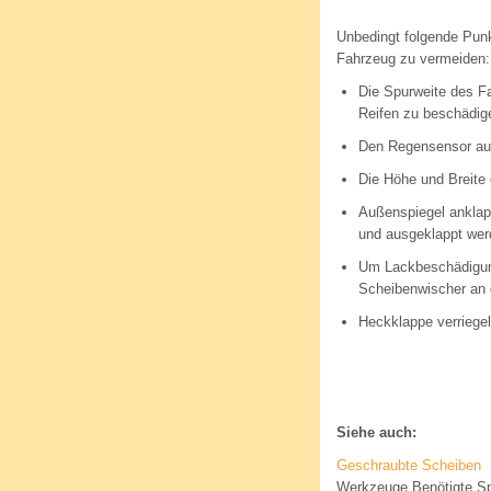
Unbedingt folgende Pun
Fahrzeug zu vermeiden:
Die Spurweite des F
Reifen zu beschädig
Den Regensensor aus
Die Höhe und Breite 
Außenspiegel anklapp
und ausgeklappt wer
Um Lackbeschädigung
Scheibenwischer an d
Heckklappe verriege
Siehe auch:
Geschraubte Scheiben
Werkzeuge Benötigte Sp