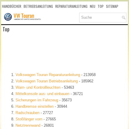
HANDBÜCHER
BETRIEBSANLEITUNG
REPARATURANLEITUNG
NEU
TOP
SITEMAP
SUCHLAUF
Top
Volkswagen Touran Reparaturanleitung
- 213958
Volkswagen Touran Betriebsanleitung
- 185962
Warn- und Kontrollleuchten
- 53463
Mittelkonsole aus- und einbauen
- 36721
Sicherungen im Fahrzeug
- 35673
Handbremse einstellen
- 30944
Radschrauben
- 27727
Stoßfänger vorn
- 27665
Netztrennwand
- 26801