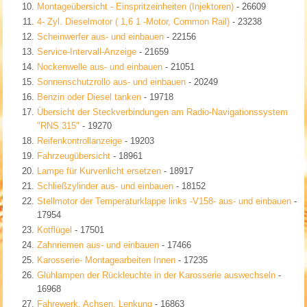
Montageübersicht - Einspritzeinheiten (Injektoren)
- 26609
4- Zyl. Dieselmotor ( 1,6 1 -Motor, Common Rail)
- 23238
Scheinwerfer aus- und einbauen
- 22156
Service-Intervall-Anzeige
- 21659
Nockenwelle aus- und einbauen
- 21051
Sonnenschutzrollo aus- und einbauen
- 20249
Benzin oder Diesel tanken
- 19718
Übersicht der Steckverbindungen am Radio-Navigationssystem
"RNS 315"
- 19270
Reifenkontrollanzeige
- 19203
Fahrzeugübersicht
- 18961
Lampe für Kurvenlicht ersetzen
- 18917
Schließzylinder aus- und einbauen
- 18152
Stellmotor der Temperaturklappe links -V158- aus- und einbauen
-
17954
Kotflügel
- 17501
Zahnriemen aus- und einbauen
- 17466
Karosserie- Montagearbeiten Innen
- 17235
Glühlampen der Rückleuchte in der Karosserie auswechseln
-
16968
Fahrewerk, Achsen, Lenkung
- 16863