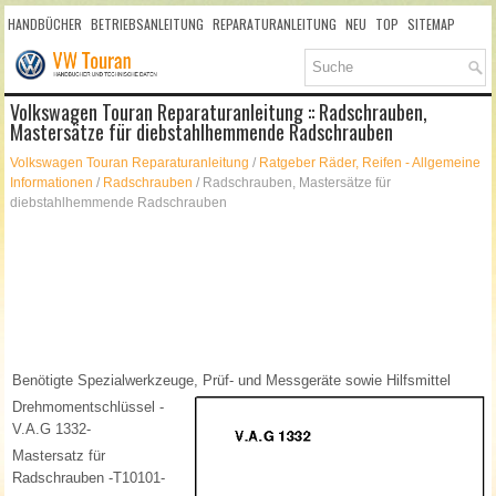
HANDBÜCHER
BETRIEBSANLEITUNG
REPARATURANLEITUNG
NEU
TOP
SITEMAP
SUCHLAUF
Volkswagen Touran Reparaturanleitung :: Radschrauben,
Mastersätze für diebstahlhemmende Radschrauben
Volkswagen Touran Reparaturanleitung
/
Ratgeber Räder, Reifen - Allgemeine
Informationen
/
Radschrauben
/ Radschrauben, Mastersätze für
diebstahlhemmende Radschrauben
Benötigte Spezialwerkzeuge, Prüf- und Messgeräte sowie Hilfsmittel
Drehmomentschlüssel -
V.A.G 1332-
Mastersatz für
Radschrauben -T10101-