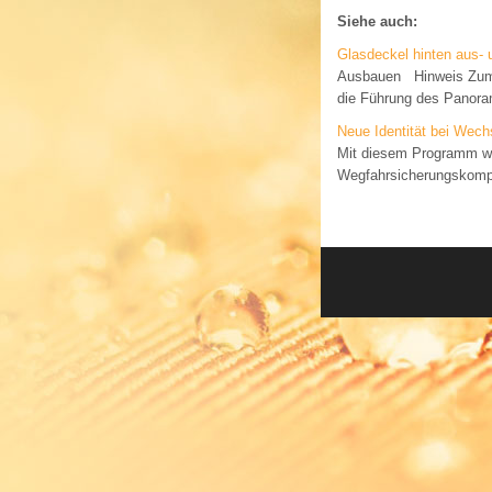
Siehe auch:
Glasdeckel hinten aus- 
Ausbauen Hinweis Zum H
die Führung des Panorama
Neue Identität bei Wech
Mit diesem Programm werd
Wegfahrsicherungskompon