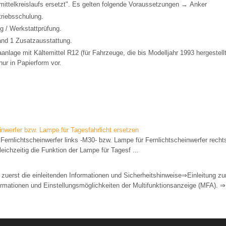
ittelkreislaufs ersetzt". Es gelten folgende Voraussetzungen → Anker
riebsschulung.
g / Werkstattprüfung.
and 1 Zusatzausstattung.
anlage mit Kältemittel R12 (für Fahrzeuge, die bis Modelljahr 1993 hergestell
nur in Papierform vor.
inwerfer bzw. Lampe für Tagesfahrlicht ersetzen
ernlichtscheinwerfer links -M30- bzw. Lampe für Fernlichtscheinwerfer rechts
ichzeitig die Funktion der Lampe für Tagesf ...
 zuerst die einleitenden Informationen und Sicherheitshinweise⇒Einleitung
rmationen und Einstellungsmöglichkeiten der Multifunktionsanzeige (MFA). ⇒ 