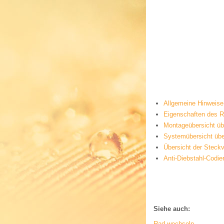
Allgemeine Hinweise
Eigenschaften des 
Montageübersicht üb
Systemübersicht üb
Übersicht der Steck
Anti-Diebstahl-Codie
Siehe auch:
Rad wechseln