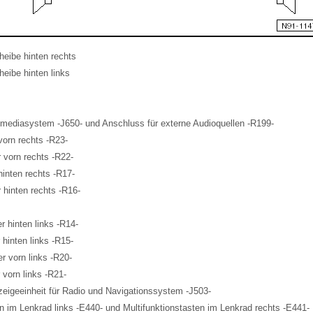
heibe hinten rechts
eibe hinten links
timediasystem -J650- und Anschluss für externe Audioquellen -R199-
vorn rechts -R23-
 vorn rechts -R22-
hinten rechts -R17-
 hinten rechts -R16-
 hinten links -R14-
 hinten links -R15-
r vorn links -R20-
 vorn links -R21-
zeigeeinheit für Radio und Navigationssystem -J503-
en im Lenkrad links -E440- und Multifunktionstasten im Lenkrad rechts -E441-