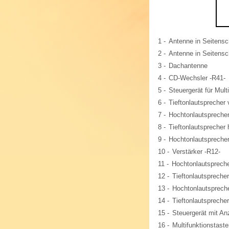
1 -
Antenne in Seitensc
2 -
Antenne in Seitensch
3 -
Dachantenne
4 -
CD-Wechsler -R41-
5 -
Steuergerät für Mul
6 -
Tieftonlautsprecher 
7 -
Hochtonlautsprecher
8 -
Tieftonlautsprecher 
9 -
Hochtonlautsprecher
10 -
Verstärker -R12-
11 -
Hochtonlautsprecher
12 -
Tieftonlautsprecher
13 -
Hochtonlautspreche
14 -
Tieftonlautsprecher
15 -
Steuergerät mit An
16 -
Multifunktionstast