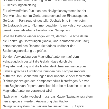
Die Anti-Diebstahl-Codierung ist mit Festcode ausgestattet,
→ Bedienungsanleitung.
Zur einwandfreien Funktion des Navigationssystems ist der
Drehwinkelsensor im Gerät entsprechend der Einbaulage des
Gerätes im Fahrzeug eingestellt. Deshalb bitte immer beim
Gerätetausch die ET-Nummer beachten. Eine Falschverbauung
bewirkt eine fehlerhafte Funktion der Navigation.
Wird die Batterie wieder angeklemmt, denken Sie bitte daran
die Fahrzeugausstattungen (Radio, Uhr, Komfortelektrik usw.)
entsprechend des Reparaturleitfadens und/oder der
Bedienungsanleitung zu prüfen.
Bei der Verwendung von Magnethaftantennen auf dem
Fahrzeugdach besteht die Gefahr, dass durch die
Magneteinwirkung und die bleibende Aufmagnetisierung des
Fahrzeugdaches Funktionsstörungen des Kompassmoduls
auftreten. Bei Beanstandungen über ungenaue oder fehlerhafte
Richtungsanzeigen des Kompassmoduls hinterfragen Sie vor
dem Beginn von Reparaturarbeiten bitte beim Kunden, ob eine
Magnethaftantenne verwendet wird.
Nach einem Reifenwechsel muss das Radio-Navigationssystem
neu angepasst werden. Anpassung des Radio-
Navigationssystem nach einem Reifenwechsel, → Kapitel.