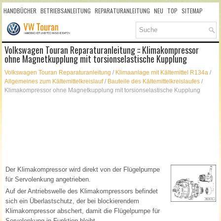
HANDBÜCHER
BETRIEBSANLEITUNG
REPARATURANLEITUNG
NEU
TOP
SITEMAP
SUCHLAUF
Volkswagen Touran Reparaturanleitung :: Klimakompressor
ohne Magnetkupplung mit torsionselastische Kupplung
Volkswagen Touran Reparaturanleitung
/
Klimaanlage mit Kältemittel R134a
/
Allgemeines zum Kältemittelkreislauf
/
Bauteile des Kältemittelkreislaufes
/
Klimakompressor ohne Magnetkupplung mit torsionselastische Kupplung
Der Klimakompressor wird direkt von der Flügelpumpe
für Servolenkung angetrieben.
Auf der Antriebswelle des Klimakompressors befindet
sich ein Überlastschutz, der bei blockierendem
Klimakompressor abschert, damit die Flügelpumpe für
Servolenkung in Funktion bleibt.