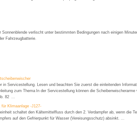
er Sonnenblende verlischt unter bestimmten Bedingungen nach einigen Minut
der Fahrzeugbatterie.
ntscheibenwischer
 in Servicestellung. Lesen und beachten Sie zuerst die einleitenden Informa
nleitung zum Thema In der Servicestellung können die Scheibenwischerarme 
. 82 ...
 für Klimaanlage -J127-
einheit schaltet den Kältemittelfluss durch den 2. Verdampfer ab, wenn die T
mpfers auf den Gefrierpunkt für Wasser (Vereisungsschutz) absinkt. ...