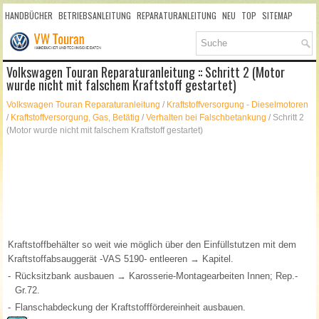
HANDBÜCHER
BETRIEBSANLEITUNG
REPARATURANLEITUNG
NEU
TOP
SITEMAP
SUCHLAUF
Volkswagen Touran Reparaturanleitung :: Schritt 2 (Motor
wurde nicht mit falschem Kraftstoff gestartet)
Volkswagen Touran Reparaturanleitung
/
Kraftstoffversorgung - Dieselmotoren
/
Kraftstoffversorgung, Gas, Betätig
/
Verhalten bei Falschbetankung
/ Schritt 2
(Motor wurde nicht mit falschem Kraftstoff gestartet)
Kraftstoffbehälter so weit wie möglich über den Einfüllstutzen mit dem
Kraftstoffabsauggerät -VAS 5190- entleeren → Kapitel.
-
Rücksitzbank ausbauen → Karosserie-Montagearbeiten Innen; Rep.-
Gr.72.
-
Flanschabdeckung der Kraftstofffördereinheit ausbauen.