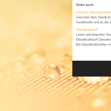
Siehe auch:
Antenne und Antennenle
Zwischen dem Sende-Emp
Geräteseite und an der A
Dieselkraftstoff
Lesen und beachten Sie
Dieselkraftstoff Diesel
Bei Dieselkraftstoffen mi