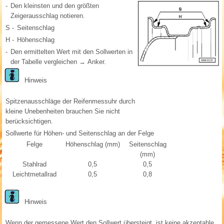
-
Den kleinsten und den größten
Zeigerausschlag notieren.
S -
Seitenschlag
H -
Höhenschlag
-
Den ermittelten Wert mit den Sollwerten in
der Tabelle vergleichen → Anker.
Hinweis
Spitzenausschläge der Reifenmessuhr durch
kleine Unebenheiten brauchen Sie nicht
berücksichtigen.
Sollwerte für Höhen- und Seitenschlag an der Felge
Felge
Höhenschlag (mm)
Seitenschlag
(mm)
Stahlrad
0,5
0,5
Leichtmetallrad
0,5
0,8
Hinweis
Wenn der gemessene Wert den Sollwert übersteigt, ist keine akzeptable