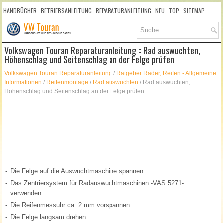
HANDBÜCHER
BETRIEBSANLEITUNG
REPARATURANLEITUNG
NEU
TOP
SITEMAP
SUCHLAUF
Volkswagen Touran Reparaturanleitung :: Rad auswuchten,
Höhenschlag und Seitenschlag an der Felge prüfen
Volkswagen Touran Reparaturanleitung
/
Ratgeber Räder, Reifen - Allgemeine
Informationen
/
Reifenmontage
/
Rad auswuchten
/ Rad auswuchten,
Höhenschlag und Seitenschlag an der Felge prüfen
-
Die Felge auf die Auswuchtmaschine spannen.
-
Das Zentriersystem für Radauswuchtmaschinen -VAS 5271-
verwenden.
-
Die Reifenmessuhr ca. 2 mm vorspannen.
-
Die Felge langsam drehen.