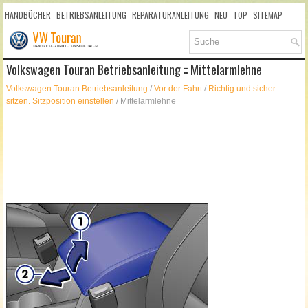
HANDBÜCHER
BETRIEBSANLEITUNG
REPARATURANLEITUNG
NEU
TOP
SITEMAP
SUCHLAUF
Volkswagen Touran Betriebsanleitung :: Mittelarmlehne
Volkswagen Touran Betriebsanleitung
/
Vor der Fahrt
/
Richtig und sicher
sitzen. Sitzposition einstellen
/ Mittelarmlehne