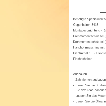
Benötigte Spezialwerkze
Gegenhalter -3415-
Montagevorrichtung -T1
Drehmomentschlüssel (5
Drehmomentschlüssel (4
Handbohrmaschine mit K
Dichtmittel lt. → Elektr
Flachschaber
Ausbauen
-
Zahnriemen ausbauen.
-
Bauen Sie das Kurbelw
Sie dazu das Zahnriem
-
Lassen Sie das Motorö
-
Bauen Sie die Ölwann