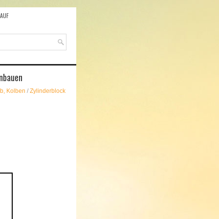
AUF
inbauen
eb, Kolben
/
Zylinderblock