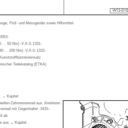
uge, Prüf- und Messgeräte sowie Hilfsmittel
0053-
 ... 50 Nm) -V.A.G 1331-
0 ... 200 Nm) -V.A.G 1332-
unststoffbürsteneinsatz
onischer Teilekatalog (ETKA)
 → Kapitel
ellen-Zahnriemenrad aus. Arretieren
enrad mit Gegenhalter -3415-.
l ab.
e aus → Kapitel.