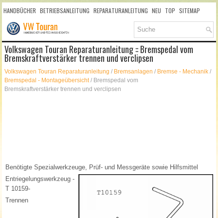
HANDBÜCHER
BETRIEBSANLEITUNG
REPARATURANLEITUNG
NEU
TOP
SITEMAP
SUCHLAUF
Volkswagen Touran Reparaturanleitung :: Bremspedal vom
Bremskraftverstärker trennen und verclipsen
Volkswagen Touran Reparaturanleitung
/
Bremsanlagen
/
Bremse - Mechanik
/
Bremspedal - Montageübersicht
/ Bremspedal vom
Bremskraftverstärker trennen und verclipsen
Benötigte Spezialwerkzeuge, Prüf- und Messgeräte sowie Hilfsmittel
Entriegelungswerkzeug -
T 10159-
Trennen