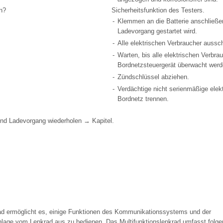
n?
Sicherheitsfunktion des Testers.
-
Klemmen an die Batterie anschließe
Ladevorgang gestartet wird.
-
Alle elektrischen Verbraucher aussch
-
Warten, bis alle elektrischen Verbra
Bordnetzsteuergerät überwacht werd
-
Zündschlüssel abziehen.
-
Verdächtige nicht serienmäßige ele
Bordnetz trennen.
und Ladevorgang wiederholen → Kapitel.
rad ermöglicht es, einige Funktionen des Kommunikationssystems und der
nlage vom Lenkrad aus zu bedienen. Das Multifunktionslenkrad umfasst folg