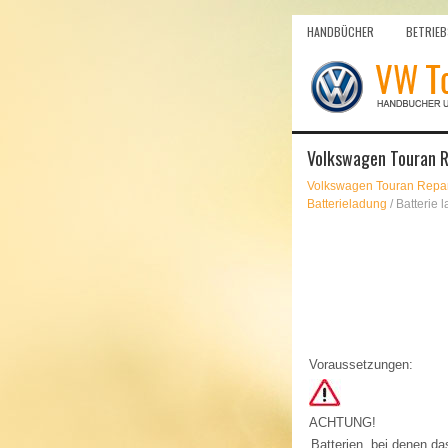
HANDBÜCHER
BETRIEB
Volkswagen Touran Re
Volkswagen Touran Repar
Batterieladung
/ Batterie 
Voraussetzungen:
ACHTUNG!
Batterien, bei denen da