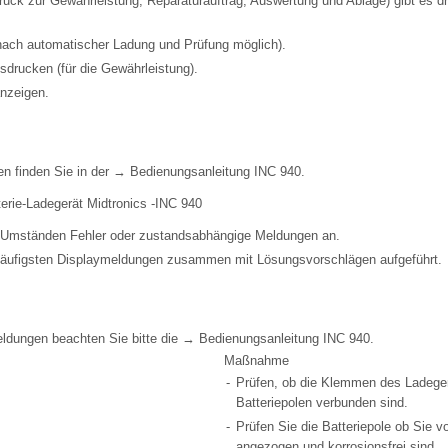
druck zur Gewährleistung, Reparaturauftrag, Auswertung und Ablage) gibt es d
nach automatischer Ladung und Prüfung möglich).
sdrucken (für die Gewährleistung).
anzeigen.
en finden Sie in der → Bedienungsanleitung INC 940.
rie-Ladegerät Midtronics -INC 940
r Umständen Fehler oder zustandsabhängige Meldungen an.
häufigsten Displaymeldungen zusammen mit Lösungsvorschlägen aufgeführt.
eldungen beachten Sie bitte die → Bedienungsanleitung INC 940.
Maßnahme
-
Prüfen, ob die Klemmen des Ladeger
Batteriepolen verbunden sind.
-
Prüfen Sie die Batteriepole ob Sie v
angezogen und korrosionsfrei sind.