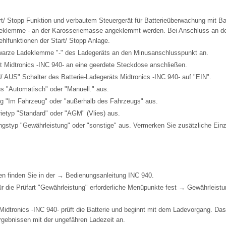
t/ Stopp Funktion und verbautem Steuergerät für Batterieüberwachung mit Ba
eklemme - an der Karosseriemasse angeklemmt werden. Bei Anschluss an de
hlfunktionen der Start/ Stopp Anlage.
arze Ladeklemme "-" des Ladegeräts an den Minusanschlusspunkt an.
t Midtronics -INC 940- an eine geerdete Steckdose anschließen.
/ AUS" Schalter des Batterie-Ladegeräts Midtronics -INC 940- auf "EIN".
 "Automatisch" oder "Manuell." aus.
g "Im Fahrzeug" oder "außerhalb des Fahrzeugs" aus.
ietyp "Standard" oder "AGM" (Vlies) aus.
gstyp "Gewährleistung" oder "sonstige" aus. Vermerken Sie zusätzliche Einz
en finden Sie in der → Bedienungsanleitung INC 940.
ür die Prüfart "Gewährleistung" erforderliche Menüpunkte fest → Gewährleistu
Midtronics -INC 940- prüft die Batterie und beginnt mit dem Ladevorgang. Das
Ergebnissen mit der ungefähren Ladezeit an.