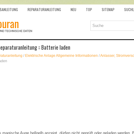
SANLEITUNG
REPARATURANLEITUNG
NEU
TOP
SITEMAP
SUCHL
paraturanleitung :: Batterie laden
aturanleitung
/
Elektrische Anlage Allgemeine Informationen
/
Anlasser, Stromvers
laden
s magische Auge hellgelb anzeigt, dürfen nicht geprüft oder geladen werden. Es