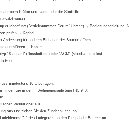
fahr beim Prüfen und Laden oder der Starthilfe.
 ersetzt werden.
up durchgeführt (Betriebsnummer, Datum/ Uhrzeit) → Bedienungsanleitung I
nen prüfen → Kapitel.
r Abdeckung für anderen Einbauort der Batterie öffnen.
rie durchführen → Kapitel.
typ "Standard" (Nassbatterie) oder "AGM" (Vliesbatterie) fest.
hließen.
 muss mindestens 10 C betragen.
en finden Sie in der → Bedienungsanleitung INC 940.
n:
trischen Verbraucher aus.
ung aus und ziehen Sie den Zündschlüssel ab.
Ladeklemme "+" des Ladegeräts an den Pluspol der Batterie an.