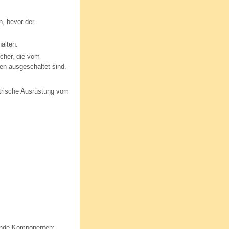
n, bevor der
alten.
ucher, die vom
en ausgeschaltet sind.
ktrische Ausrüstung vom
ende Komponenten: ...