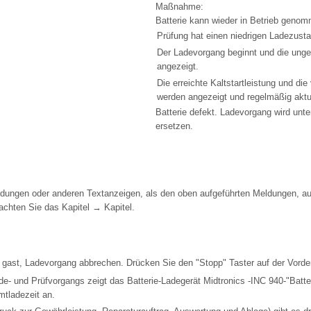
Maßnahme:
Batterie kann wieder in Betrieb geno
Prüfung hat einen niedrigen Ladezust
Der Ladevorgang beginnt und die unge
angezeigt.
Die erreichte Kaltstartleistung und die
werden angezeigt und regelmäßig aktua
Batterie defekt. Ladevorgang wird unte
ersetzen.
ungen oder anderen Textanzeigen, als den oben aufgeführten Meldungen, au
achten Sie das Kapitel → Kapitel.
k gast, Ladevorgang abbrechen. Drücken Sie den "Stopp" Taster auf der Vorder
- und Prüfvorgangs zeigt das Batterie-Ladegerät Midtronics -INC 940-"Batteri
mtladezeit an.