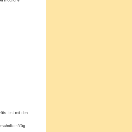
rei mögliche
äts fest mit den
orschriftsmäßig