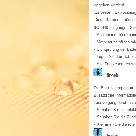
gegeben werden!
Es besteht Explosionsge
Diese Batterien müssen
INC 940 ausgangs - Set
-
Allgemeine Informatio
-
Motorhaube öffnen ode
-
Sichtprüfung der Batte
-
Legen Sie den Batterie
-
Alle Fahrzeugtüren sc
Hinweis
Die Batterietemperatur
Zusätzliche Information
Ladevorgang durchführe
-
Schalten Sie alle elek
-
Schalten Sie die Zünd
-
Klemmen Sie die rote 
Hinweis