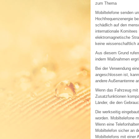
zum Thema
Mobiltelefone senden u
Hochfrequenzenergie bez
schädlich auf den mensc
internationale Komitees
elektromagnetische Stra
keine wissenschaftlich 
Aus diesem Grund rufen 
indem Maßnahmen ergriff
Bei der Verwendung ein
angeschlossen ist, kann 
andere Außenantenne an
Wenn das Fahrzeug mit e
Zusatzfunktionen kompat
Länder, die den Gebrauc
Die werkseitig eingebaut
worden. Mobiltelefone m
Wenn eine Telefonhalteru
Mobiltelefon sicher an d
Mobiltelefons mit einer 