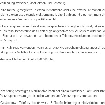
-Verbindung zwischen Mobiltelefon und Fahrzeug.
n eine fahrzeugintegrierte Telefonaußenantenne oder eine externe Telefonau
 Mobiltelefonen ausgehende elektromagnetische Strahlung, die auf den menschl
ine bessere Verbindungsqualität erreicht.
m Fahrzeuginnenraum ohne diese Freisprecheinrichtung benutzt wird, ist es n
die Telefonaußenantenne des Fahrzeugs angeschlossen. Außerdem wird das Mob
n. Ebenfalls ist zu erwarten, dass bestehende Telefonverbindungen unterbroc
trächtigt ist.
nn im Fahrzeug verwenden, wenn es an eine Freisprecheinrichtung angeschlo
endung eines Mobiltelefons im Fahrzeug eine Außenantenne zu verwenden.
getragene Marke der Bluetooth
®
SIG, Inc.
icht richtig befestigtes Mobiltelefon kann bei einem plötzlichen Fahr- oder 
 Fahrzeuginnenraum geschleudert werden und Verletzungen verursachen.
e Geräte sowie Telefonzubehör, wie z. B. Telefonhalterungen, Notizblöcke, por