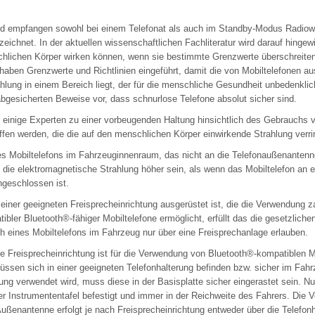
nd empfangen sowohl bei einem Telefonat als auch im Standby-Modus Radiowe
eichnet. In der aktuellen wissenschaftlichen Fachliteratur wird darauf hinge
hlichen Körper wirken können, wenn sie bestimmte Grenzwerte überschreiten
 haben Grenzwerte und Richtlinien eingeführt, damit die von Mobiltelefonen 
hlung in einem Bereich liegt, der für die menschliche Gesundheit unbedenklich
abgesicherten Beweise vor, dass schnurlose Telefone absolut sicher sind.
einige Experten zu einer vorbeugenden Haltung hinsichtlich des Gebrauchs v
en werden, die die auf den menschlichen Körper einwirkende Strahlung verri
es Mobiltelefons im Fahrzeuginnenraum, das nicht an die Telefonaußenanten
die elektromagnetische Strahlung höher sein, als wenn das Mobiltelefon an ei
geschlossen ist.
iner geeigneten Freisprecheinrichtung ausgerüstet ist, die die Verwendung za
ibler Bluetooth
®
-fähiger Mobiltelefone ermöglicht, erfüllt das die gesetzlichen
h eines Mobiltelefons im Fahrzeug nur über eine Freisprechanlage erlauben.
e Freisprecheinrichtung ist für die Verwendung von Bluetooth
®
-kompatiblen M
üssen sich in einer geeigneten Telefonhalterung befinden bzw. sicher im Fahr
ng verwendet wird, muss diese in der Basisplatte sicher eingerastet sein. Nu
er Instrumententafel befestigt und immer in der Reichweite des Fahrers. Die 
Außenantenne erfolgt je nach Freisprecheinrichtung entweder über die Telefonh