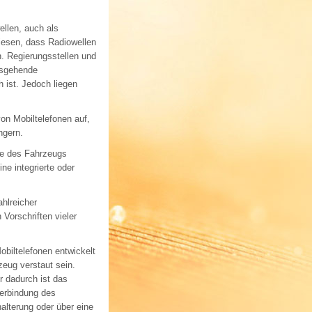
llen, auch als
wiesen, dass Radiowellen
. Regierungsstellen und
ausgehende
 ist. Jedoch liegen
on Mobiltelefonen auf,
ngern.
ne des Fahrzeugs
ne integrierte oder
hlreicher
 Vorschriften vieler
obiltelefonen entwickelt
zeug verstaut sein.
r dadurch ist das
Verbindung des
alterung oder über eine