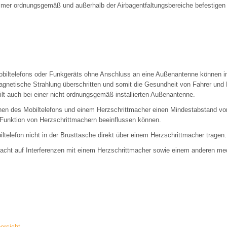
mmer ordnungsgemäß und außerhalb der Airbagentfaltungsbereiche befestigen 
obiltelefons oder Funkgeräts ohne Anschluss an eine Außenantenne können i
agnetische Strahlung überschritten und somit die Gesundheit von Fahrer un
ilt auch bei einer nicht ordnungsgemäß installierten Außenantenne.
en des Mobiltelefons und einem Herzschrittmacher einen Mindestabstand von
 Funktion von Herzschrittmachern beeinflussen können.
iltelefon nicht in der Brusttasche direkt über einem Herzschrittmacher tragen.
dacht auf Interferenzen mit einem Herzschrittmacher sowie einem anderen med
ersicht