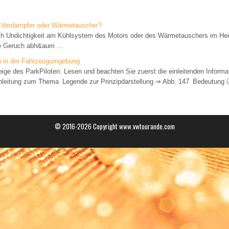
Verdampfer oder Wärmetauscher?
ch Undichtigkeit am Kühlsystem des Motors oder des Wärmetauschers im He
ge Geruch abh&aum ...
n in der Fahrzeugumgebung
ige des ParkPiloten. Lesen und beachten Sie zuerst die einleitenden Informa
nleitung zum Thema Legende zur Prinzipdarstellung ⇒ Abb. 147 Bedeutung Ⓐ
© 2016-2026 Copyright www.vwtourande.com