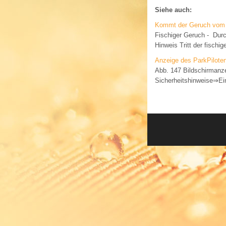
Siehe auch:
Kommt der Geruch vom 
Fischiger Geruch - Dur
Hinweis Tritt der fischi
Anzeige des ParkPilote
Abb. 147 Bildschirmanze
Sicherheitshinweise⇒Ei