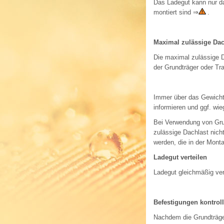
Das Ladegut kann nur d
montiert sind
⇒
.
Maximal zulässige Dac
Die maximal zulässige 
der Grundträger oder T
Immer über das Gewicht
informieren und ggf. wi
Bei Verwendung von Gru
zulässige Dachlast nich
werden, die in der Mont
Ladegut verteilen
Ladegut gleichmäßig ve
Befestigungen kontroll
Nachdem die Grundträge