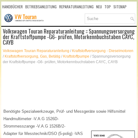
HANDBÜCHER
BETRIEBSANLEITUNG
REPARATURANLEITUNG
NEU
TOP
SITEMAP
SUCHLAUF
Volkswagen Touran Reparaturanleitung :: Spannungsversorgung
der Kraftstoffpumpe -G6- prüfen, Motorkennbuchstaben CAYC,
CAYB
Volkswagen Touran Reparaturanleitung
/
Kraftstoffversorgung - Dieselmotoren
/
Kraftstoffversorgung, Gas, Betätig
/
Kraftstoffpumpe
/ Spannungsversorgung
der Kraftstoffpumpe -G6- prüfen, Motorkennbuchstaben CAYC, CAYB
Benötigte Spezialwerkzeuge, Prüf- und Messgeräte sowie Hilfsmittel
Handmultimeter -V.A.G 1526D-
Strommesszange -V.A.G 1526B/2-
Adapter für Messtechnik/DSO (5-polig) -VAS