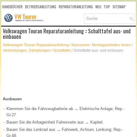
HANDBÜCHER
BETRIEBSANLEITUNG
REPARATURANLEITUNG
NEU
TOP
SITEMAP
SUCHLAUF
Volkswagen Touran Reparaturanleitung :: Schalttafel aus- und
einbauen
Volkswagen Touran Reparaturanleitung
/
Karosserie- Montagearbeiten Innen
/
Verkleidungen, Dämpfungen
/
Schalttafel
/ Schalttafel aus- und einbauen
Ausbauen
-
Klemmen Sie die Fahrzeugbatterie ab → Elektrische Anlage; Rep.-
Gr.27
-
Bauen Sie die Airbageinheit Fahrerseite aus → Kapitel.
-
Bauen Sie das Lenkrad aus → Fahrwerk, Achsen, Lenkung; Rep.-
Gr.48.