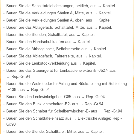
-
Bauen Sie die Schalttafelabdeckungen, seitlich, aus → Kapitel.
-
Bauen Sie die Verkleidungen Säulen A, Mitte, aus → Kapitel.
-
Bauen Sie die Verkleidungen Säulen A, oben, aus → Kapitel.
-
Bauen Sie das Ablagefach, Schalttafel, Mitte, aus → Kapitel.
-
Bauen Sie die Blenden, Schalttafel, aus → Kapitel.
-
Bauen Sie den Handschuhkasten aus → Kapitel.
-
Bauen Sie die Airbageinheit, Beifahrerseite aus → Kapitel.
-
Bauen Sie das Ablagefach, Fahrerseite, aus → Kapitel.
-
Bauen Sie die Lenkstockverkleidung aus → Kapitel.
-
Bauen Sie das Steuergerät für Lenksäulenelektronik -J527- aus
→ Rep.-Gr.94
-
Bauen Sie die Wickelfeder für Airbag und Rückstellring mit Schleifring
-F138- aus → Rep.-Gr.94
-
Bauen Sie den Lenkwinkelgeber -G85- aus → Rep.-Gr.94
-
Bauen Sie den Blinklichtschalter -E2- aus → Rep.-Gr.94
-
Bauen Sie den Schalter für Scheibenwischer -E- aus → Rep.-Gr.94
-
Bauen Sie den Schalttafeleinsatz aus → Elektrische Anlage; Rep.-
Gr.90
-
Bauen Sie die Blende, Schalttafel, Mitte, aus → Kapitel.