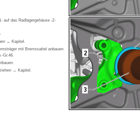
1- auf das Radlagergehäuse -2-
-
uen → Kapitel.
msträger mit Bremssattel anbauen
-Gr.46.
inbauen.
ziehen → Kapitel.