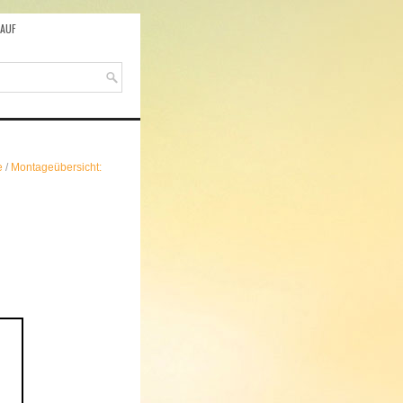
AUF
e
/
Montageübersicht: