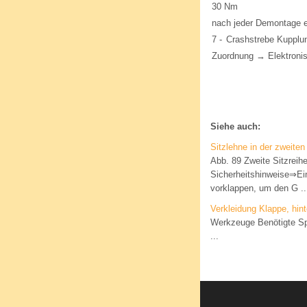
30 Nm
nach jeder Demontage 
7 -
Crashstrebe Kupplu
Zuordnung → Elektronis
Siehe auch:
Sitzlehne in der zweiten
Abb. 89 Zweite Sitzreih
Sicherheitshinweise⇒Einl
vorklappen, um den G ..
Verkleidung Klappe, hin
Werkzeuge Benötigte Spe
...