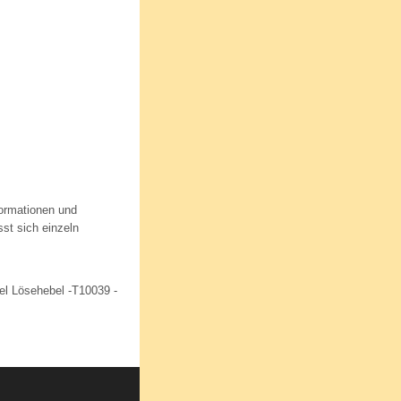
formationen und
sst sich einzeln
tel Lösehebel -T10039 -