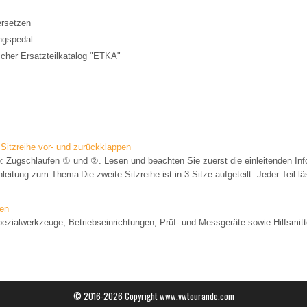
ersetzen
ngspedal
cher Ersatzteilkatalog "ETKA"
 Sitzreihe vor- und zurückklappen
e: Zugschlaufen ① und ②. Lesen und beachten Sie zuerst die einleitenden In
eitung zum Thema Die zweite Sitzreihe ist in 3 Sitze aufgeteilt. Jeder Teil lä
.
ten
zialwerkzeuge, Betriebseinrichtungen, Prüf- und Messgeräte sowie Hilfsmit
© 2016-2026 Copyright www.vwtourande.com