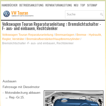
HANDBÜCHER
BETRIEBSANLEITUNG
REPARATURANLEITUNG
NEU
TOP
SITEMAP
SUCHLAUF
Volkswagen Touran Reparaturanleitung :: Bremslichtschalter -
F- aus- und einbauen, Rechtslenker
Volkswagen Touran Reparaturanleitung
/
Bremsanlagen
/
Bremse - Hydraulik,
Regler, Versträter
/
Bremskraftverstärker/Hauptbremszylinder
/
Bremslichtschalter -F- aus- und einbauen, Rechtslenker
Ausbauen
Fahrzeuge mit Dieselmotor
-
Motorabdeckung abbauen
→ Rep.-Gr.15.