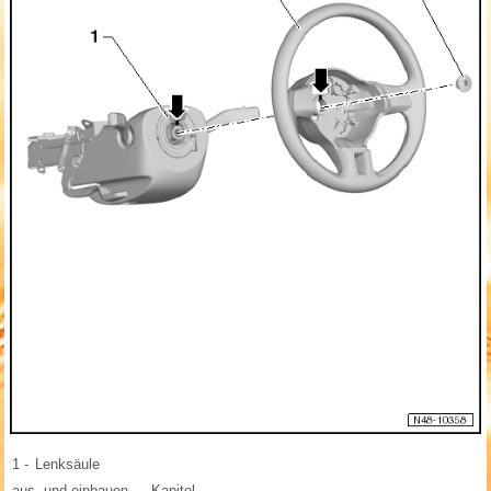
1 -
Lenksäule
aus- und einbauen → Kapitel