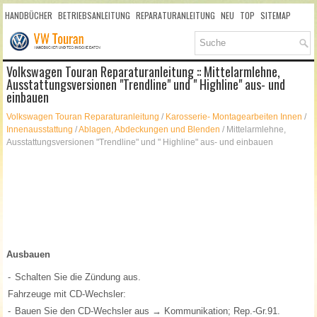
HANDBÜCHER
BETRIEBSANLEITUNG
REPARATURANLEITUNG
NEU
TOP
SITEMAP
SUCHLAUF
Volkswagen Touran Reparaturanleitung :: Mittelarmlehne,
Ausstattungsversionen "Trendline" und " Highline" aus- und
einbauen
Volkswagen Touran Reparaturanleitung
/
Karosserie- Montagearbeiten Innen
/
Innenausstattung
/
Ablagen, Abdeckungen und Blenden
/ Mittelarmlehne,
Ausstattungsversionen "Trendline" und " Highline" aus- und einbauen
Ausbauen
-
Schalten Sie die Zündung aus.
Fahrzeuge mit CD-Wechsler:
-
Bauen Sie den CD-Wechsler aus → Kommunikation; Rep.-Gr.91.