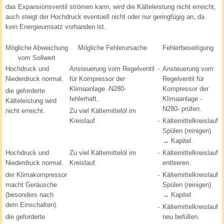
das Expansionsventil strömen kann, wird die Kälteleistung nicht erreicht,
auch steigt der Hochdruck eventuell nicht oder nur geringfügig an, da
kein Energieumsatz vorhanden ist.
Mögliche Abweichung
Mögliche Fehlerursache
Fehlerbeseitigung
vom Sollwert
Hochdruck und
Ansteuerung vom Regelventil
-
Ansteuerung vom
Niederdruck normal.
für Kompressor der
Regelventil für
Klimaanlage -N280-
Kompressor der
die geforderte
fehlerhaft.
Klimaanlage -
Kälteleistung wird
N280- prüfen.
nicht erreicht.
Zu viel Kältemittelöl im
Kreislauf.
-
Kältemittelkreislauf
Spülen (reinigen)
→ Kapitel.
Hochdruck und
Zu viel Kältemittelöl im
-
Kältemittelkreislauf
Niederdruck normal.
Kreislauf.
entleeren.
der Klimakompressor
-
Kältemittelkreislauf
macht Geräusche
Spülen (reinigen)
(besonders nach
→ Kapitel.
dem Einschalten).
-
Kältemittelkreislauf
die geforderte
neu befüllen.