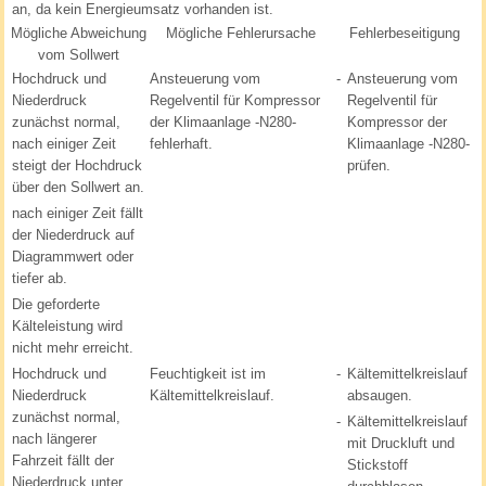
an, da kein Energieumsatz vorhanden ist.
Mögliche Abweichung
Mögliche Fehlerursache
Fehlerbeseitigung
vom Sollwert
Hochdruck und
Ansteuerung vom
-
Ansteuerung vom
Niederdruck
Regelventil für Kompressor
Regelventil für
zunächst normal,
der Klimaanlage -N280-
Kompressor der
nach einiger Zeit
fehlerhaft.
Klimaanlage -N280-
steigt der Hochdruck
prüfen.
über den Sollwert an.
nach einiger Zeit fällt
der Niederdruck auf
Diagrammwert oder
tiefer ab.
Die geforderte
Kälteleistung wird
nicht mehr erreicht.
Hochdruck und
Feuchtigkeit ist im
-
Kältemittelkreislauf
Niederdruck
Kältemittelkreislauf.
absaugen.
zunächst normal,
-
Kältemittelkreislauf
nach längerer
mit Druckluft und
Fahrzeit fällt der
Stickstoff
Niederdruck unter