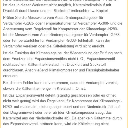
Ist dies in dieser Werkstatt nicht möglich, Kältemittelkreislauf mit
Druckluft durchblasen und mit Stickstoff entfeuchten → Kapitel.
Prüfen Sie die Messwerte vom Ausströmtemperaturgeber für
Verdampfer -G263- oder Temperaturfühler für Verdampfer -G308- und die
Ansteuerung vom Regelventil für Kompressor der Klimaanlage -N280-.
Ist der Messwert vom Ausströmtemperaturgeber für Verdampfer -G263-
oder Temperaturfühler für Verdampfer -G308- fehlerhaft, kann der
Verdampfer vereisen oder die Kälteleistung wird nicht erreicht.
Ist die Funktion der Klimaanlage bei der Wiederholung der Prüfung nach
dem Ersetzen des Expansionsventiles nicht i. O., Expansionsventil
rücktauschen, Kältemittelkreislauf mit Druckluft und Stickstoff
durchblasen. Anschließend Klimakompressor und Flüssigkeitsbehälter
erneuern.
Bei diesem Fehler kann es vorkommen, dass der Verdampfer vereist,
obwohl die Kältemittelmenge im Kreislauf i. O. ist.
Ist das Expansionsventil defekt (ständig geschlossen oder es öffnet
nicht weit genug) wird das Regelventil für Kompressor der Klimaanlage -
N280- auf maximale Leistung angesteuert und der Niederdruck fällt auf
den Diagrammwert oder tiefer ab (der Klimakompressor saugt das
Kältemittel aus der Niederdruckseite ab). Da aber kein Kältemittel durch
das Expansionsventil strömen kann, wird die Kälteleistung nicht