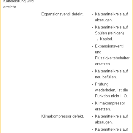
Kälteleistung wird
erreicht.
Expansionsventil defekt.
-
Kältemittelkreislauf
absaugen.
-
Kältemittelkreislauf
Spülen (reinigen)
→ Kapitel.
-
Expansionsventil
und
Flüssigkeitsbehälter
ersetzen.
-
Kältemittelkreislauf
neu befüllen.
-
Prüfung
wiederholen, ist die
Funktion nicht i. O.
-
Klimakompressor
ersetzen.
Klimakompressor defekt.
-
Kältemittelkreislauf
absaugen.
-
Kältemittelkreislauf