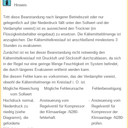
Hinweis
Tritt diese Beanstandung nach längerer Betriebszeit oder nur
gelegentlich auf (der Niederdruck fällt unter den Sollwert und der
Verdampfer vereist) ist es ausreichend den Trockner (im
Flüssigkeitsbehälter eingebaut) zu ersetzen. Die Kältemittelölmenge ist
anzugleichen. Der Kältemittelkreislauf ist anschließend mindestens 3
Stunden zu evakuieren.
Zunächst ist es bei dieser Beanstandung nicht notwendig den
Kältemittelkreislauf mit Druckluft und Stickstoff durchzublasen, da sich
in der Regel nur eine geringe Menge Feuchtigkeit im System befindet,
die durch längeres Evakuieren entfernt werden kann.
Bei diesem Fehler kann es vorkommen, das der Verdampfer vereist,
obwohl die Kältemittelmenge im Kreislauf i. O. ist.
Mögliche Abweichung
Mögliche Fehlerursache
Fehlerbeseitigung
vom Sollwert
Hochdruck normal,
Ansteuerung vom
-
Ansteuerung vom
Niederdruck zu
Regelventil für Kompressor
Regelventil für
niedrig (siehe
der Klimaanlage -N280-
Kompressor der
Diagramm), die
fehlerhaft.
Klimaanlage -N280-
geforderte
prüfen.