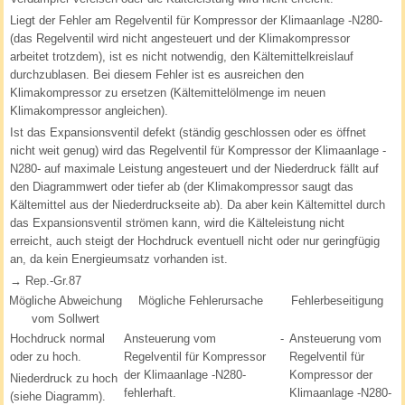
Liegt der Fehler am Regelventil für Kompressor der Klimaanlage -N280-
(das Regelventil wird nicht angesteuert und der Klimakompressor
arbeitet trotzdem), ist es nicht notwendig, den Kältemittelkreislauf
durchzublasen. Bei diesem Fehler ist es ausreichen den
Klimakompressor zu ersetzen (Kältemittelölmenge im neuen
Klimakompressor angleichen).
Ist das Expansionsventil defekt (ständig geschlossen oder es öffnet
nicht weit genug) wird das Regelventil für Kompressor der Klimaanlage -
N280- auf maximale Leistung angesteuert und der Niederdruck fällt auf
den Diagrammwert oder tiefer ab (der Klimakompressor saugt das
Kältemittel aus der Niederdruckseite ab). Da aber kein Kältemittel durch
das Expansionsventil strömen kann, wird die Kälteleistung nicht
erreicht, auch steigt der Hochdruck eventuell nicht oder nur geringfügig
an, da kein Energieumsatz vorhanden ist.
→ Rep.-Gr.87
Mögliche Abweichung
Mögliche Fehlerursache
Fehlerbeseitigung
vom Sollwert
Hochdruck normal
Ansteuerung vom
-
Ansteuerung vom
oder zu hoch.
Regelventil für Kompressor
Regelventil für
der Klimaanlage -N280-
Kompressor der
Niederdruck zu hoch
fehlerhaft.
Klimaanlage -N280-
(siehe Diagramm).