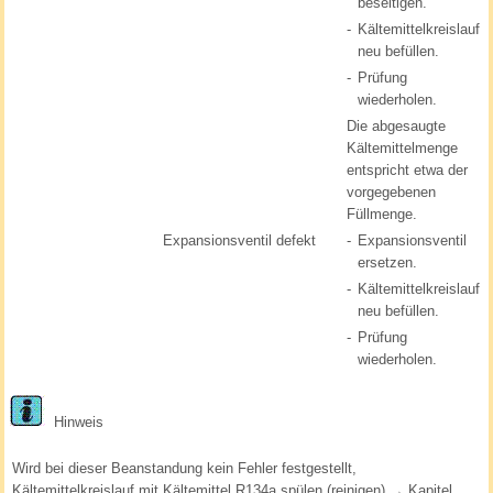
beseitigen.
-
Kältemittelkreislauf
neu befüllen.
-
Prüfung
wiederholen.
Die abgesaugte
Kältemittelmenge
entspricht etwa der
vorgegebenen
Füllmenge.
Expansionsventil defekt
-
Expansionsventil
ersetzen.
-
Kältemittelkreislauf
neu befüllen.
-
Prüfung
wiederholen.
Hinweis
Wird bei dieser Beanstandung kein Fehler festgestellt,
Kältemittelkreislauf mit Kältemittel R134a spülen (reinigen) → Kapitel.