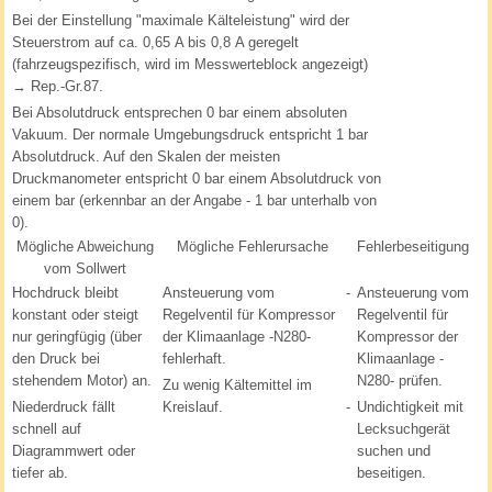
Bei der Einstellung "maximale Kälteleistung" wird der
Steuerstrom auf ca. 0,65 A bis 0,8 A geregelt
(fahrzeugspezifisch, wird im Messwerteblock angezeigt)
→ Rep.-Gr.87.
Bei Absolutdruck entsprechen 0 bar einem absoluten
Vakuum. Der normale Umgebungsdruck entspricht 1 bar
Absolutdruck. Auf den Skalen der meisten
Druckmanometer entspricht 0 bar einem Absolutdruck von
einem bar (erkennbar an der Angabe - 1 bar unterhalb von
0).
Mögliche Abweichung
Mögliche Fehlerursache
Fehlerbeseitigung
vom Sollwert
Hochdruck bleibt
Ansteuerung vom
-
Ansteuerung vom
konstant oder steigt
Regelventil für Kompressor
Regelventil für
nur geringfügig (über
der Klimaanlage -N280-
Kompressor der
den Druck bei
fehlerhaft.
Klimaanlage -
stehendem Motor) an.
N280- prüfen.
Zu wenig Kältemittel im
Niederdruck fällt
Kreislauf.
-
Undichtigkeit mit
schnell auf
Lecksuchgerät
Diagrammwert oder
suchen und
tiefer ab.
beseitigen.