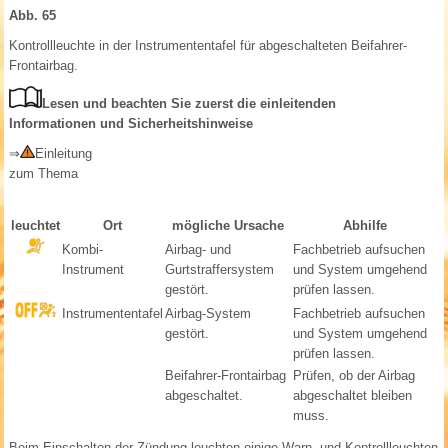
Abb. 65
Kontrollleuchte in der Instrumententafel für abgeschalteten Beifahrer-
Frontairbag.
Lesen und beachten Sie zuerst die einleitenden
Informationen und Sicherheitshinweise
⇒
Einleitung
zum Thema
leuchtet
Ort
mögliche Ursache
Abhilfe
Kombi-
Airbag- und
Fachbetrieb aufsuchen
Instrument
Gurtstraffersystem
und System umgehend
gestört.
prüfen lassen.
Instrumententafel
Airbag-System
Fachbetrieb aufsuchen
gestört.
und System umgehend
prüfen lassen.
Beifahrer-Frontairbag
Prüfen, ob der Airbag
abgeschaltet.
abgeschaltet bleiben
muss.
Beim Einschalten der Zündung leuchten einige Warn- und Kontrollleuchten