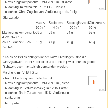
Mattierungskomponente -LVM 769 810- ist diese
Mischung im Verhältnis 2:1 mit HS-Härter zu
mischen. Ohne Zugabe von Verdünnung spritzfertig.
Glanzgrade
Matt <
Seidenmatt
Seidenglänzend
Glänzend <
20 %
*
< 40 %
*
< 60 %
*
80 %
*
Mattierungskomponente
68 g
59 g
54 g
52 g
-LVM 769 810-
2K-HS-Klarlack -L2K
32 g
41 g
46 g
48 g
769 500-
*
Da diese Bezeichnungen keiner Norm unterliegen, sind die
Glanzgradwerte nicht verbindlich und können jeweils nur als grober
Richtwert oder marktüblich verstanden werden.
Mischung mit VHS-Härter
-
Nach Mischung des Klarlacks mit
Mattierungskomponente -LVM 769 810-, diese
Mischung 4:1 volumenmäßig mit VHS Härter
mischen. Nach Zugabe von 15 % Verdünnung
spritzfertig.
Glanzgrade