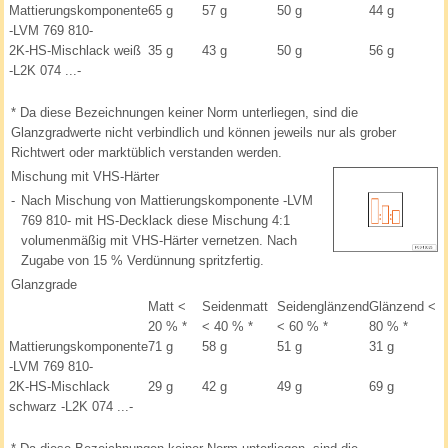
Mattierungskomponente
65 g
57 g
50 g
44 g
-LVM 769 810-
2K-HS-Mischlack weiß
35 g
43 g
50 g
56 g
-L2K 074 ...-
*
Da diese Bezeichnungen keiner Norm unterliegen, sind die
Glanzgradwerte nicht verbindlich und können jeweils nur als grober
Richtwert oder marktüblich verstanden werden.
Mischung mit VHS-Härter
-
Nach Mischung von Mattierungskomponente -LVM
769 810- mit HS-Decklack diese Mischung 4:1
volumenmäßig mit VHS-Härter vernetzen. Nach
Zugabe von 15 % Verdünnung spritzfertig.
Glanzgrade
Matt <
Seidenmatt
Seidenglänzend
Glänzend <
20 %
*
< 40 %
*
< 60 %
*
80 %
*
Mattierungskomponente
71 g
58 g
51 g
31 g
-LVM 769 810-
2K-HS-Mischlack
29 g
42 g
49 g
69 g
schwarz -L2K 074 ...-