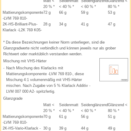
Matt <
Seidenmatt
Seidenglänzend
Glänzend <
20 %
*
< 40 %
*
< 60 %
*
80 %
*
Mattierungskomponente
72 g
66 g
59 g
53 g
-LVM 769 810-
2K-HS-Brilliant-Plus-
28 g
34 g
41 g
47 g
Klarlack -L2K 769 K05-
*
Da diese Bezeichnungen keiner Norm unterliegen, sind die
Glanzgradwerte nicht verbindlich und können jeweils nur als grober
Richtwert oder marktüblich verstanden werden.
Mischung mit VHS-Härter
-
Nach Mischung des Klarlacks mit
Mattierungskomponente -LVM 769 810-, diese
Mischung 4:1 volumenmäßig mit VHS-Härter
mischen. Nach Zugabe von 5 % Klarlack Additiv -
LVM 007 000 A2- spritzfertig.
Glanzgrade
Matt <
Seidenmatt
Seidenglänzend
Glänzend <
20 %
*
< 40 %
*
< 60 %
*
80 %
*
Mattierungskomponente
70 g
61 g
56 g
51 g
-LVM 769 810-
2K-HS-Vario-Klarlack -
30 g
39 g
44 g
49 g