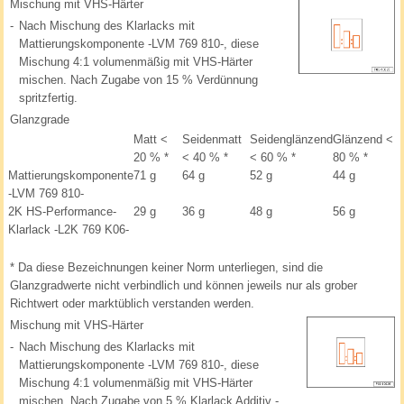
Mischung mit VHS-Härter
-
Nach Mischung des Klarlacks mit
Mattierungskomponente -LVM 769 810-, diese
Mischung 4:1 volumenmäßig mit VHS-Härter
mischen. Nach Zugabe von 15 % Verdünnung
spritzfertig.
Glanzgrade
Matt <
Seidenmatt
Seidenglänzend
Glänzend <
20 %
*
< 40 %
*
< 60 %
*
80 %
*
Mattierungskomponente
71 g
64 g
52 g
44 g
-LVM 769 810-
2K HS-Performance-
29 g
36 g
48 g
56 g
Klarlack -L2K 769 K06-
*
Da diese Bezeichnungen keiner Norm unterliegen, sind die
Glanzgradwerte nicht verbindlich und können jeweils nur als grober
Richtwert oder marktüblich verstanden werden.
Mischung mit VHS-Härter
-
Nach Mischung des Klarlacks mit
Mattierungskomponente -LVM 769 810-, diese
Mischung 4:1 volumenmäßig mit VHS-Härter
mischen. Nach Zugabe von 5 % Klarlack Additiv -