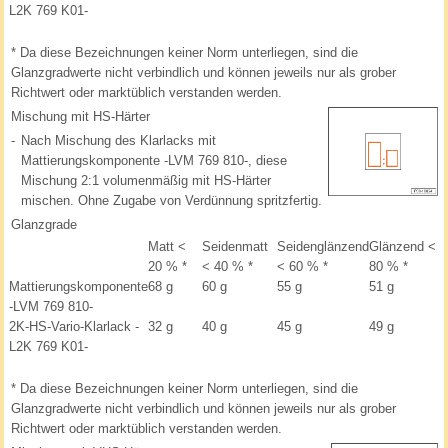
L2K 769 K01-
*
Da diese Bezeichnungen keiner Norm unterliegen, sind die
Glanzgradwerte nicht verbindlich und können jeweils nur als grober
Richtwert oder marktüblich verstanden werden.
Mischung mit HS-Härter
-
Nach Mischung des Klarlacks mit
Mattierungskomponente -LVM 769 810-, diese
Mischung 2:1 volumenmäßig mit HS-Härter
mischen. Ohne Zugabe von Verdünnung spritzfertig.
Glanzgrade
Matt <
Seidenmatt
Seidenglänzend
Glänzend <
20 %
*
< 40 %
*
< 60 %
*
80 %
*
Mattierungskomponente
68 g
60 g
55 g
51 g
-LVM 769 810-
2K-HS-Vario-Klarlack -
32 g
40 g
45 g
49 g
L2K 769 K01-
*
Da diese Bezeichnungen keiner Norm unterliegen, sind die
Glanzgradwerte nicht verbindlich und können jeweils nur als grober
Richtwert oder marktüblich verstanden werden.