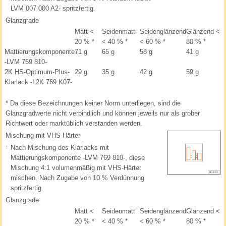
LVM 007 000 A2- spritzfertig.
Glanzgrade
Matt <
Seidenmatt
Seidenglänzend
Glänzend <
20 %
*
< 40 %
*
< 60 %
*
80 %
*
Mattierungskomponente
71 g
65 g
58 g
41 g
-LVM 769 810-
2K HS-Optimum-Plus-
29 g
35 g
42 g
59 g
Klarlack -L2K 769 K07-
*
Da diese Bezeichnungen keiner Norm unterliegen, sind die
Glanzgradwerte nicht verbindlich und können jeweils nur als grober
Richtwert oder marktüblich verstanden werden.
Mischung mit VHS-Härter
-
Nach Mischung des Klarlacks mit
Mattierungskomponente -LVM 769 810-, diese
Mischung 4:1 volumenmäßig mit VHS-Härter
mischen. Nach Zugabe von 10 % Verdünnung
spritzfertig.
Glanzgrade
Matt <
Seidenmatt
Seidenglänzend
Glänzend <
20 %
*
< 40 %
*
< 60 %
*
80 %
*