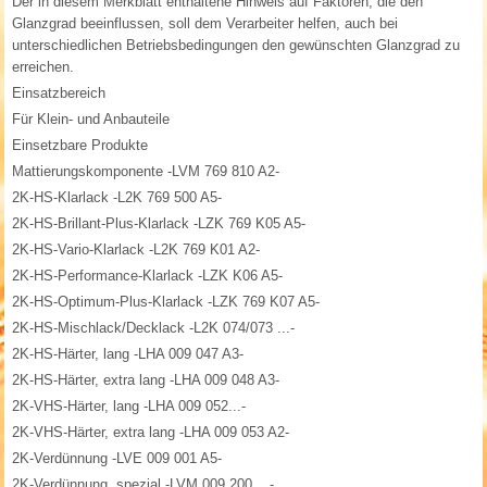
Der in diesem Merkblatt enthaltene Hinweis auf Faktoren, die den
Glanzgrad beeinflussen, soll dem Verarbeiter helfen, auch bei
unterschiedlichen Betriebsbedingungen den gewünschten Glanzgrad zu
erreichen.
Einsatzbereich
Für Klein- und Anbauteile
Einsetzbare Produkte
Mattierungskomponente -LVM 769 810 A2-
2K-HS-Klarlack -L2K 769 500 A5-
2K-HS-Brillant-Plus-Klarlack -LZK 769 K05 A5-
2K-HS-Vario-Klarlack -L2K 769 K01 A2-
2K-HS-Performance-Klarlack -LZK K06 A5-
2K-HS-Optimum-Plus-Klarlack -LZK 769 K07 A5-
2K-HS-Mischlack/Decklack -L2K 074/073 ...-
2K-HS-Härter, lang -LHA 009 047 A3-
2K-HS-Härter, extra lang -LHA 009 048 A3-
2K-VHS-Härter, lang -LHA 009 052...-
2K-VHS-Härter, extra lang -LHA 009 053 A2-
2K-Verdünnung -LVE 009 001 A5-
2K-Verdünnung, spezial -LVM 009 200 ...-