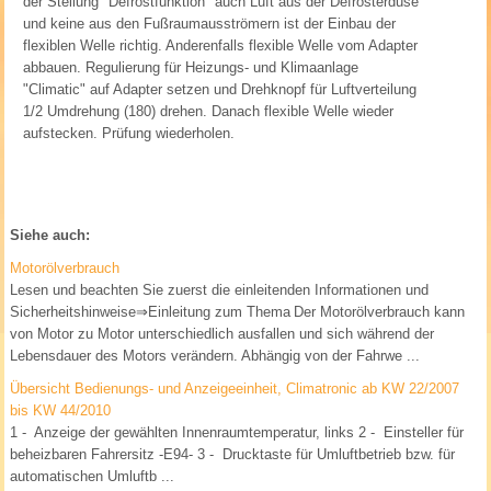
der Stellung "Defrostfunktion" auch Luft aus der Defrosterdüse
und keine aus den Fußraumausströmern ist der Einbau der
flexiblen Welle richtig. Anderenfalls flexible Welle vom Adapter
abbauen. Regulierung für Heizungs- und Klimaanlage
"Climatic" auf Adapter setzen und Drehknopf für Luftverteilung
1
/
2
Umdrehung (180) drehen. Danach flexible Welle wieder
aufstecken. Prüfung wiederholen.
Siehe auch:
Motorölverbrauch
Lesen und beachten Sie zuerst die einleitenden Informationen und
Sicherheitshinweise⇒Einleitung zum Thema Der Motorölverbrauch kann
von Motor zu Motor unterschiedlich ausfallen und sich während der
Lebensdauer des Motors verändern. Abhängig von der Fahrwe ...
Übersicht Bedienungs- und Anzeigeeinheit, Climatronic ab KW 22/2007
bis KW 44/2010
1 - Anzeige der gewählten Innenraumtemperatur, links 2 - Einsteller für
beheizbaren Fahrersitz -E94- 3 - Drucktaste für Umluftbetrieb bzw. für
automatischen Umluftb ...