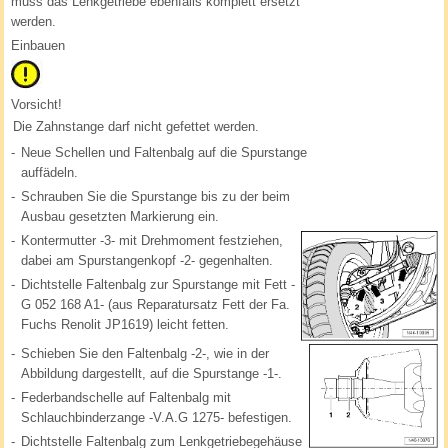
muss das Lenkgetriebe ebenfalls komplett ersetzt
werden.
Einbauen
Vorsicht!
Die Zahnstange darf nicht gefettet werden.
-
Neue Schellen und Faltenbalg auf die Spurstange
auffädeln.
-
Schrauben Sie die Spurstange bis zu der beim
Ausbau gesetzten Markierung ein.
-
Kontermutter -3- mit Drehmoment festziehen,
dabei am Spurstangenkopf -2- gegenhalten.
-
Dichtstelle Faltenbalg zur Spurstange mit Fett -
G 052 168 A1- (aus Reparatursatz Fett der Fa.
Fuchs Renolit JP1619) leicht fetten.
-
Schieben Sie den Faltenbalg -2-, wie in der
Abbildung dargestellt, auf die Spurstange -1-.
-
Federbandschelle auf Faltenbalg mit
Schlauchbinderzange -V.A.G 1275- befestigen.
-
Dichtstelle Faltenbalg zum Lenkgetriebegehäuse