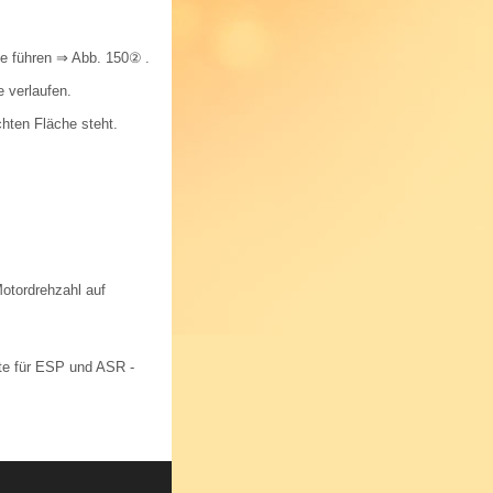
ke führen
⇒ Abb. 150②
.
e verlaufen.
hten Fläche steht.
otordrehzahl auf
hte für ESP und ASR -