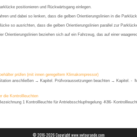
arklücke positionieren und Rückwärtsgang einlegen.
ren und dabei so lenken, dass die gelben Orientierungslinien in die Parklüc
lücke so ausrichten, dass die gelben Orientierungslinien parallel zur Parklück
r Orientierungslinien beziehen sich auf ein Fahrzeug, das auf einer waagerec
behälter prüfen (mit innen geregeltem Klimakompressor)
tation anschließen → Kapitel. Prüfvoraussetzungen beachten → Kapitel. - M
r die Kontrollleuchten
ezeichnung 1 Kontrollleuchte für Antriebsschlupfregelung -K86- Kontrollleuc
© 2016-2026 Copyright www.vwtourande.com