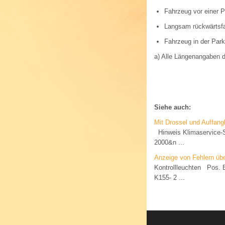
Fahrzeug vor einer P
Langsam rückwärtsfah
Fahrzeug in der Park
a)
Alle Längenangaben de
Siehe auch:
Mit Drossel und Auffang
Hinweis Klimaservice-S
2000&n ...
Anzeige von Fehlern übe
Kontrollleuchten Pos. B
K155- 2 ...