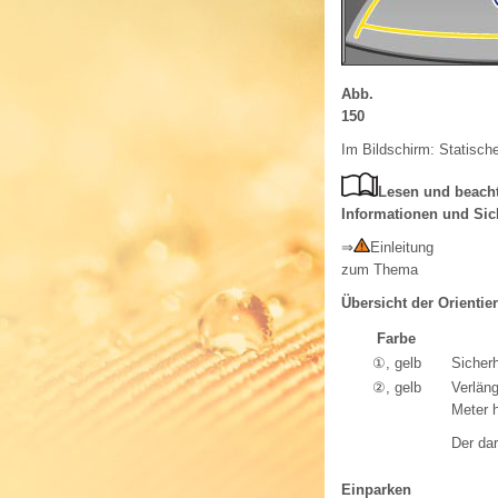
Abb.
150
Im Bildschirm: Statisch
Lesen und beacht
Informationen und Sic
⇒
Einleitung
zum Thema
Übersicht der Orientie
Farbe
①, gelb
Sicher
②, gelb
Verläng
Meter 
Der dar
Einparken