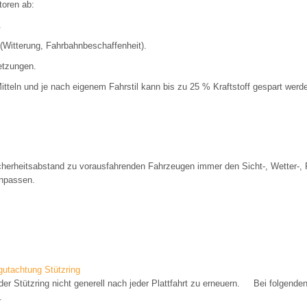
toren ab:
.
(Witterung, Fahrbahnbeschaffenheit).
etzungen.
itteln und je nach eigenem Fahrstil kann bis zu 25 % Kraftstoff gespart werd
cherheitsabstand zu vorausfahrenden Fahrzeugen immer den Sicht-, Wetter-,
anpassen.
utachtung Stützring
 der Stützring nicht generell nach jeder Plattfahrt zu erneuern. Bei folgende
.