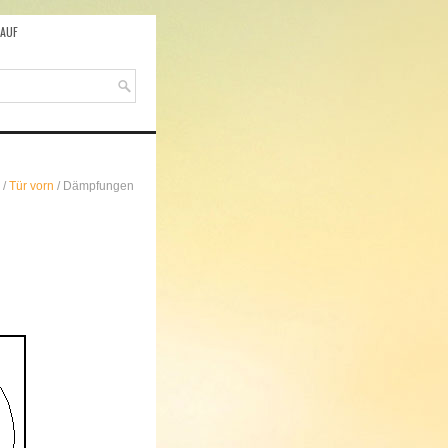
AUF
/
Tür vorn
/ Dämpfungen