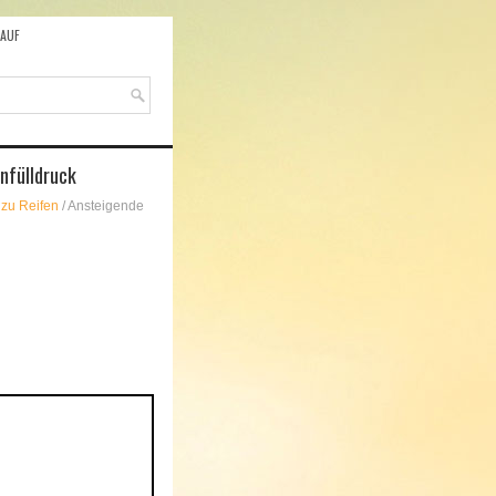
AUF
nfülldruck
 zu Reifen
/ Ansteigende