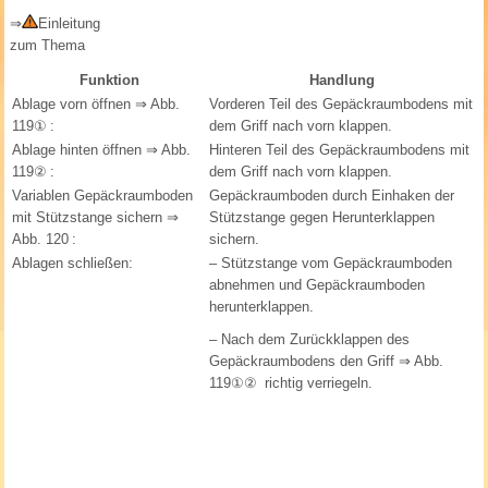
⇒
Einleitung
zum Thema
Funktion
Handlung
Ablage vorn öffnen
⇒ Abb.
Vorderen Teil des Gepäckraumbodens mit
119①
:
dem Griff nach vorn klappen.
Ablage hinten öffnen
⇒ Abb.
Hinteren Teil des Gepäckraumbodens mit
119②
:
dem Griff nach vorn klappen.
Variablen Gepäckraumboden
Gepäckraumboden durch Einhaken der
mit Stützstange sichern
⇒
Stützstange gegen Herunterklappen
Abb. 120
:
sichern.
Ablagen schließen:
– Stützstange vom Gepäckraumboden
abnehmen und Gepäckraumboden
herunterklappen.
– Nach dem Zurückklappen des
Gepäckraumbodens den Griff
⇒ Abb.
119①②
richtig verriegeln.