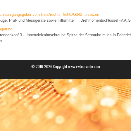
schleunigungsgeber vorn links/rechts -G341/G342- ersetzen
euge, Prüf- und Messgeräte sowie Hilfsmittel Drehmomentschlüssel -V.A.G
agerung
tangenkopf 3 - Innenvielzahnschraube Spitze der Schraube muss in Fahrtric
 ...
© 2016-2026 Copyright www.vwtourande.com