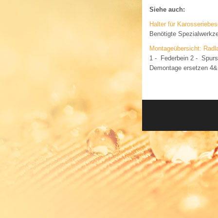
Siehe auch:
Halter für Karosseriebe
Benötigte Spezialwerkz
Montageübersicht: Radl
1 - Federbein 2 - Spurs
Demontage ersetzen 4&n