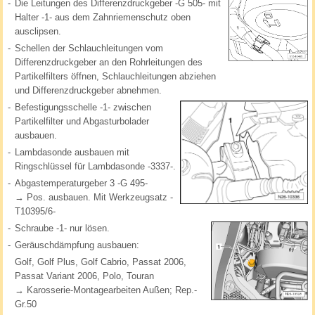
-
Die Leitungen des Differenzdruckgeber -G 505- mit
Halter -1- aus dem Zahnriemenschutz oben
ausclipsen.
-
Schellen der Schlauchleitungen vom
Differenzdruckgeber an den Rohrleitungen des
Partikelfilters öffnen, Schlauchleitungen abziehen
und Differenzdruckgeber abnehmen.
-
Befestigungsschelle -1- zwischen
Partikelfilter und Abgasturbolader
ausbauen.
-
Lambdasonde ausbauen mit
Ringschlüssel für Lambdasonde -3337-.
-
Abgastemperaturgeber 3 -G 495-
→ Pos. ausbauen. Mit Werkzeugsatz -
T10395/6-
-
Schraube -1- nur lösen.
-
Geräuschdämpfung ausbauen:
Golf, Golf Plus, Golf Cabrio, Passat 2006,
Passat Variant 2006, Polo, Touran
→ Karosserie-Montagearbeiten Außen; Rep.-
Gr.50