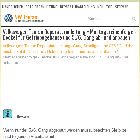
HANDBÜCHER
BETRIEBSANLEITUNG
REPARATURANLEITUNG
NEU
TOP
SITEMAP
SUCHLAUF
Volkswagen Touran Reparaturanleitung :: Montagereihenfolge -
Deckel für Getriebegehäuse und 5./6. Gang ab- und anbauen
Volkswagen Touran Reparaturanleitung
/
Gang Schaltgetriebe 02S
/
Getriebe
mech. - Betät., Diffsperre
/
Getriebe zerlegen und zusammenbauen
/
Montagereihenfolge - Deckel für Getriebegehäuse und 5./6. Gang ab- und
anbauen
Hinweis
Wenn nur der 5./6. Gang abgebaut werden muss, beachten Sie bitte
nachfolgenden Arbeitsablauf: