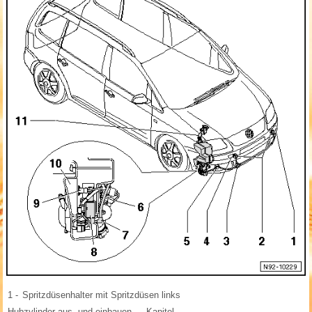
1 -
Spritzdüsenhalter mit Spritzdüsen links
Hubzylinder aus- und einbauen → Kapitel