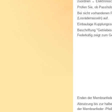
zuordnen → Elektronisc
Prüfen Sie, ob Passhüls
Bei nicht vorhandenen 
(Losräderrasseln) auf.
Einbaulage Kupplungss
Beschriftung "Getriebes
Federkäfig zeigt zum Ge
Enden der Membranfede
Abnutzung bis zur halb
der Membranfeder -Pfeil