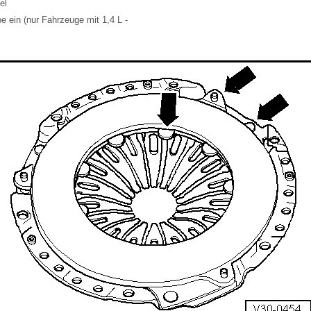
el
e ein (nur Fahrzeuge mit 1,4 L -