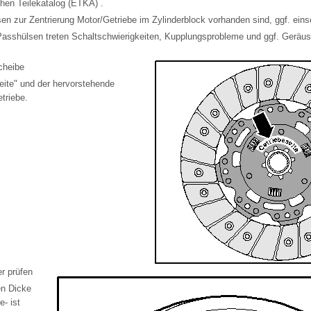
hen Teilekatalog (ETKA) .
en zur Zentrierung Motor/Getriebe im Zylinderblock vorhanden sind, ggf. eins
Passhülsen treten Schaltschwierigkeiten, Kupplungsprobleme und ggf. Geräu
cheibe
eite" und der hervorstehende
triebe.
r prüfen
en Dicke
e- ist