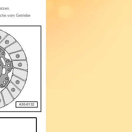
etzen.
sche vom Getriebe