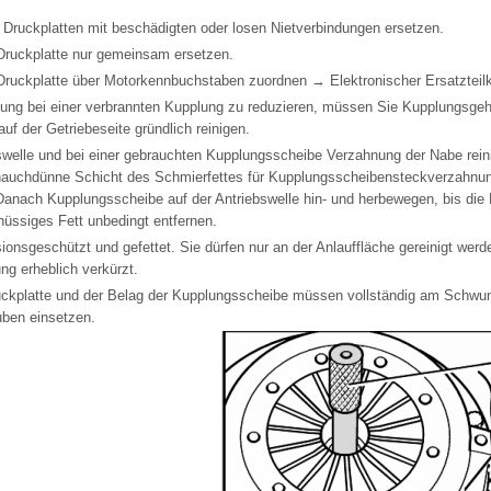
Druckplatten mit beschädigten oder losen Nietverbindungen ersetzen.
ruckplatte nur gemeinsam ersetzen.
ruckplatte über Motorkennbuchstaben zuordnen → Elektronischer Ersatzteil
ung bei einer verbrannten Kupplung zu reduzieren, müssen Sie Kupplungsge
f der Getriebeseite gründlich reinigen.
swelle und bei einer gebrauchten Kupplungsscheibe Verzahnung der Nabe rein
 hauchdünne Schicht des Schmierfettes für Kupplungsscheibensteckverzahnun
anach Kupplungsscheibe auf der Antriebswelle hin- und herbewegen, bis die 
chüssiges Fett unbedingt entfernen.
ionsgeschützt und gefettet. Sie dürfen nur an der Anlauffläche gereinigt werde
g erheblich verkürzt.
ruckplatte und der Belag der Kupplungsscheibe müssen vollständig am Schwu
uben einsetzen.