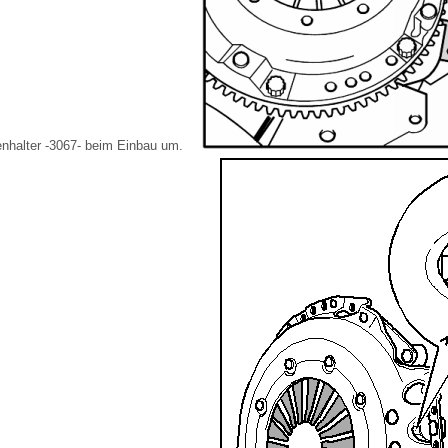
nhalter -3067- beim Einbau um.