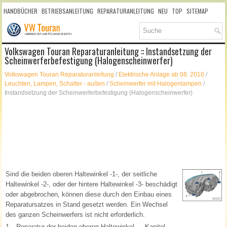
HANDBÜCHER
BETRIEBSANLEITUNG
REPARATURANLEITUNG
NEU
TOP
SITEMAP
SUCHLAUF
Volkswagen Touran Reparaturanleitung :: Instandsetzung der
Scheinwerferbefestigung (Halogenscheinwerfer)
Volkswagen Touran Reparaturanleitung
/
Elektrische Anlage ab 08. 2010
/
Leuchten, Lampen, Schalter - außen
/
Scheinwerfer mit Halogenlampen
/
Instandsetzung der Scheinwerferbefestigung (Halogenscheinwerfer)
Sind die beiden oberen Haltewinkel -1-, der seitliche
Haltewinkel -2-, oder der hintere Haltewinkel -3- beschädigt
oder abgebrochen, können diese durch den Einbau eines
Reparatursatzes in Stand gesetzt werden. Ein Wechsel
des ganzen Scheinwerfers ist nicht erforderlich.
1 -
Reparatur der beiden oberen Haltewinkel → Kapitel.