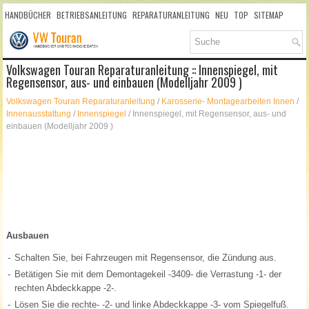
HANDBÜCHER
BETRIEBSANLEITUNG
REPARATURANLEITUNG
NEU
TOP
SITEMAP
SUCHLAUF
Volkswagen Touran Reparaturanleitung :: Innenspiegel, mit
Regensensor, aus- und einbauen (Modelljahr 2009 )
Volkswagen Touran Reparaturanleitung
/
Karosserie- Montagearbeiten Innen
/
Innenausstattung
/
Innenspiegel
/ Innenspiegel, mit Regensensor, aus- und
einbauen (Modelljahr 2009 )
Ausbauen
-
Schalten Sie, bei Fahrzeugen mit Regensensor, die Zündung aus.
-
Betätigen Sie mit dem Demontagekeil -3409- die Verrastung -1- der
rechten Abdeckkappe -2-.
-
Lösen Sie die rechte- -2- und linke Abdeckkappe -3- vom Spiegelfuß.