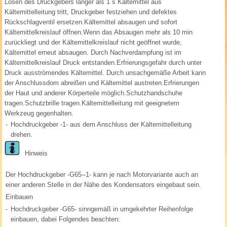
Lösen des Druckgebers länger als 1 s Kältemittel aus
Kältemittelleitung tritt, Druckgeber festziehen und defektes
Rückschlagventil ersetzen.Kältemittel absaugen und sofort
Kältemittelkreislauf öffnen.Wenn das Absaugen mehr als 10 min
zurückliegt und der Kältemittelkreislauf nicht geöffnet wurde,
Kältemittel erneut absaugen. Durch Nachverdampfung ist im
Kältemittelkreislauf Druck entstanden.Erfrierungsgefahr durch unter
Druck ausströmendes Kältemittel. Durch unsachgemäße Arbeit kann
der Anschlussdom abreißen und Kältemittel austreten.Erfrierungen
der Haut und anderer Körperteile möglich.Schutzhandschuhe
tragen.Schutzbrille tragen.Kältemittelleitung mit geeignetem
Werkzeug gegenhalten.
-
Hochdruckgeber -1- aus dem Anschluss der Kältemittelleitung
drehen.
Hinweis
Der Hochdruckgeber -G65--1- kann je nach Motorvariante auch an
einer anderen Stelle in der Nähe des Kondensators eingebaut sein.
Einbauen
-
Hochdruckgeber -G65- sinngemäß in umgekehrter Reihenfolge
einbauen, dabei Folgendes beachten: