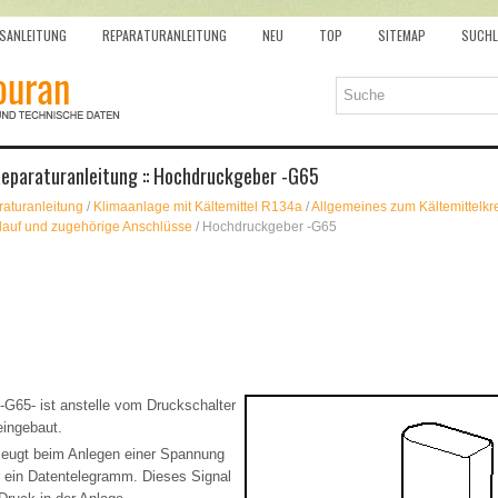
SANLEITUNG
REPARATURANLEITUNG
NEU
TOP
SITEMAP
SUCHL
eparaturanleitung :: Hochdruckgeber -G65
aturanleitung
/
Klimaanlage mit Kältemittel R134a
/
Allgemeines zum Kältemittelkre
slauf und zugehörige Anschlüsse
/ Hochdruckgeber -G65
-G65- ist anstelle vom Druckschalter
eingebaut.
eugt beim Anlegen einer Spannung
r ein Datentelegramm. Dieses Signal