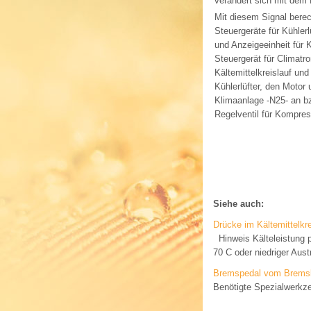
verändert sich mit dem 
Mit diesem Signal bere
Steuergeräte für Kühler
und Anzeigeeinheit für 
Steuergerät für Climatr
Kältemittelkreislauf un
Kühlerlüfter, den Motor
Klimaanlage -N25- an b
Regelventil für Kompres
Siehe auch:
Drücke im Kältemittelkre
Hinweis Kälteleistung p
70 C oder niedriger Austri
Bremspedal vom Bremskr
Benötigte Spezialwerkz