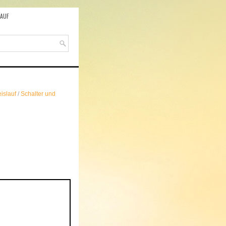
AUF
islauf
/
Schalter und