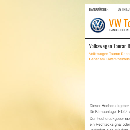
HANDBÜCHER
BETRIEB
Volkswagen Touran R
Volkswagen Touran Repar
Geber am Kältemittelkrei
Dieser Hochdruckgeber 
für Klimaanlage -F129- 
Der Hochdruckgeber erz
ein Rechtecksignal ode