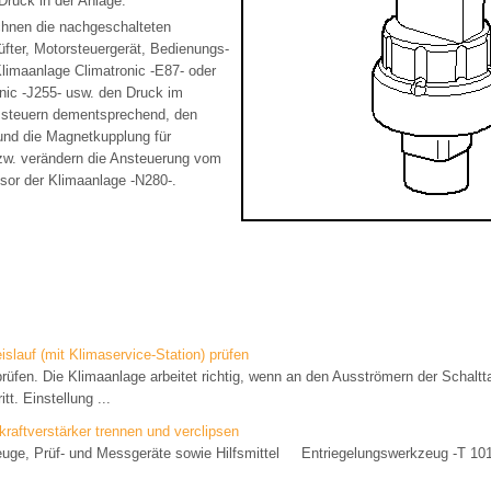
Druck in der Anlage.
chnen die nachgeschalteten
lüfter, Motorsteuergerät, Bedienungs-
Klimaanlage Climatronic -E87- oder
onic -J255- usw. den Druck im
d steuern dementsprechend, den
 und die Magnetkupplung für
zw. verändern die Ansteuerung vom
sor der Klimaanlage -N280-.
islauf (mit Klimaservice-Station) prüfen
rüfen. Die Klimaanlage arbeitet richtig, wenn an den Ausströmern der Schaltt
tt. Einstellung ...
aftverstärker trennen und verclipsen
euge, Prüf- und Messgeräte sowie Hilfsmittel Entriegelungswerkzeug -T 101