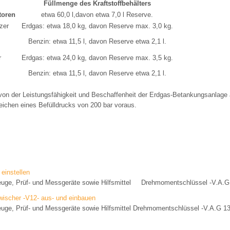
Füllmenge des Kraftstoffbehälters
toren
etwa 60,0 l,davon etwa 7,0 l Reserve.
zer
Erdgas: etwa 18,0 kg, davon Reserve max. 3,0 kg.
Benzin: etwa 11,5 l, davon Reserve etwa 2,1 l.
r
Erdgas: etwa 24,0 kg, davon Reserve max. 3,5 kg.
Benzin: etwa 11,5 l, davon Reserve etwa 2,1 l.
on der Leistungsfähigkeit und Beschaffenheit der Erdgas-Betankungsanlage
eichen eines Befülldrucks von 200 bar voraus.
einstellen
euge, Prüf- und Messgeräte sowie Hilfsmittel Drehmomentschlüssel -V.A.G
wischer -V12- aus- und einbauen
euge, Prüf- und Messgeräte sowie Hilfsmittel Drehmomentschlüssel -V.A.G 1