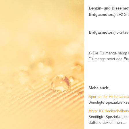
Benzin- und Dieselmo
Erdgasmotor
a)
5+2-Sit
Erdgasmotor
a)
5-Sitze
a)
Die Füllmenge hängt v
Füllmenge setzt das Err
Siehe auch:
Spur an der Hinterachse 
Benötigte Spezialwerkz
Motor für Heckscheiben
Benötigte Spezialwerkz
Batterie abklemmen ...