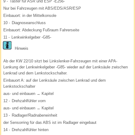
9 -
Taster für ASR und ESP -E256-
Nur bei Fahrzeugen mit ABS/EDS/ASR/ESP
Einbauort: in der Mittelkonsole
10 -
Diagnoseanschluss
Einbauort: Abdeckung Fußraum Fahrerseite
11 -
Lenkwinkelgeber -G85-
Hinweis
Ab der KW 22/10 sitzt bei Linkslenker-Fahrzeugen mit einer APA-
Lenkung der Lenkwinkelgeber -G85- wieder auf der Lenksäule zwischen
Lenkrad und dem Lenkstockschalter.
Einbauort A: auf der Lenksäule zwischen Lenkrad und dem
Lenkstockschalter
aus- und einbauen → Kapitel
12 -
Drehzahlfühler vorn
aus- und einbauen → Kapitel
13 -
Radlager/Radnabeneinheit
der Sensorring für das ABS ist im Radlager eingebaut
14 -
Drehzahlfühler hinten