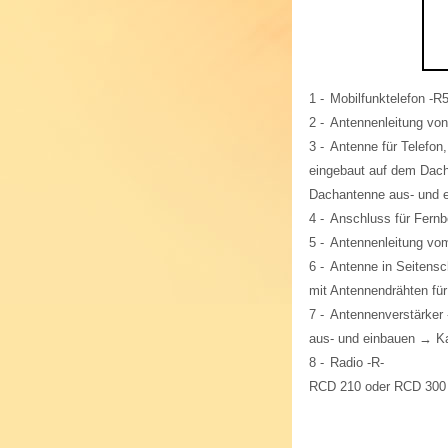
1 -
Mobilfunktelefon -R
2 -
Antennenleitung von
3 -
Antenne für Telefon
eingebaut auf dem Dach
Dachantenne aus- und 
4 -
Anschluss für Fern
5 -
Antennenleitung vom
6 -
Antenne in Seitensc
mit Antennendrähten f
7 -
Antennenverstärker 
aus- und einbauen → Ka
8 -
Radio -R-
RCD 210 oder RCD 300