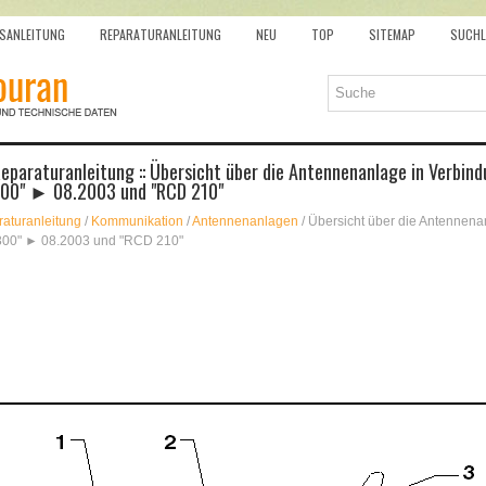
SANLEITUNG
REPARATURANLEITUNG
NEU
TOP
SITEMAP
SUCHL
paraturanleitung :: Übersicht über die Antennenanlage in Verbind
300" ► 08.2003 und "RCD 210"
aturanleitung
/
Kommunikation
/
Antennenanlagen
/ Übersicht über die Antennena
300" ► 08.2003 und "RCD 210"