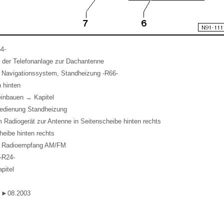
54-
 der Telefonanlage zur Dachantenne
, Navigationssystem, Standheizung -R66-
 hinten
einbauen → Kapitel
bedienung Standheizung
 Radiogerät zur Antenne in Seitenscheibe hinten rechts
heibe hinten rechts
ür Radioempfang AM/FM
-R24-
pitel
 ►08.2003